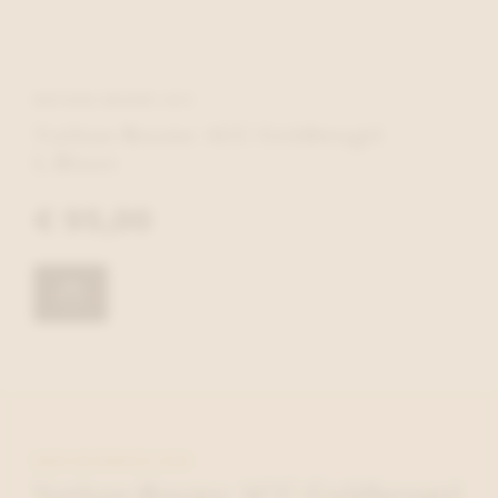
NATHAN-BAUME ACC
Nathan-Baume ACC Geldbeugel
L.Blauw
€ 95,00
MEER INFORMATIE OVER
Nathan-Baume ACC Geldbeugel