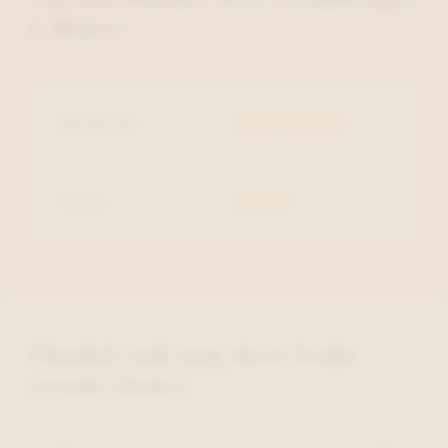
L.Blauw
ARTIKELNR.
100217-251-30
KLEUR
L.Blauw
Ontdek ook nog deze leuke
trendy items!