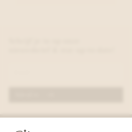
Schrijf je in op onze
nieuwsbrief & stay up-to-date!
Schrijf in
De Proost