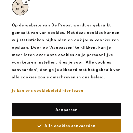
Halsesteenweg 350
9403 Neigem Ninove
Op de website van De Proost wordt er gebruikt
T.
+32 54331682
gemaakt van van cookies. Met deze cookies kunnen
wij statistieken bijhouden en ook jouw voorkeuren
E.
info@deproost.be
opslaan. Door op 'Aanpassen' te klikken, kun je
meer lezen over onze cookies en je persoonlijke
De
De
voorkeuren instellen. Kies je voor 'Alle cookies
Proost
Proost
aanvaarden', dan ga je akkoord met het gebruik van
alle cookies zoals omschreven in ons beleid.
Copyright 2026. De Proost
Cookies
-
Disclaimer
-
Privacy
-
Verkoopsvoorwaarden
Je kan ons cookiebeleid hier lezen.
Aanpassen
Alle cookies aanvaarden