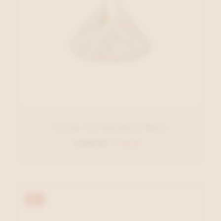
Liu Jo Acc Handtas Roze
€ 109,95
€ 65,97
40%