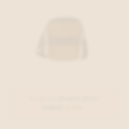
Liu Jo Acc Handtas Blauw
€ 129,95
€ 77,97