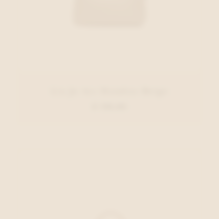
Liu Jo Acc Handtas Beige
€ 139,95