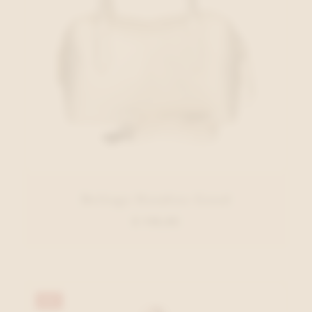
Belluga Handtas Goud
€ 119,95
40%