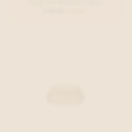
Liu Jo Acc Handtas Cognac
€ 149,95
€ 89,97