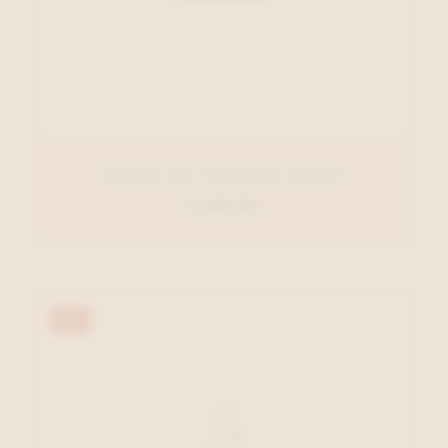
Liu Jo Acc Handtas Zwart
€ 109,95
40%