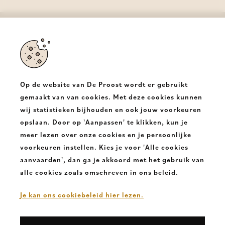
De Proost
Halsesteenweg 350
9403 Neigem Ninove
Op de website van De Proost wordt er gebruikt
T.
+32 54331682
gemaakt van van cookies. Met deze cookies kunnen
wij statistieken bijhouden en ook jouw voorkeuren
E.
info@deproost.be
opslaan. Door op 'Aanpassen' te klikken, kun je
meer lezen over onze cookies en je persoonlijke
De
De
voorkeuren instellen. Kies je voor 'Alle cookies
Proost
Proost
aanvaarden', dan ga je akkoord met het gebruik van
alle cookies zoals omschreven in ons beleid.
Copyright 2026. De Proost
Cookies
-
Disclaimer
-
Privacy
-
Verkoopsvoorwaarden
Je kan ons cookiebeleid hier lezen.