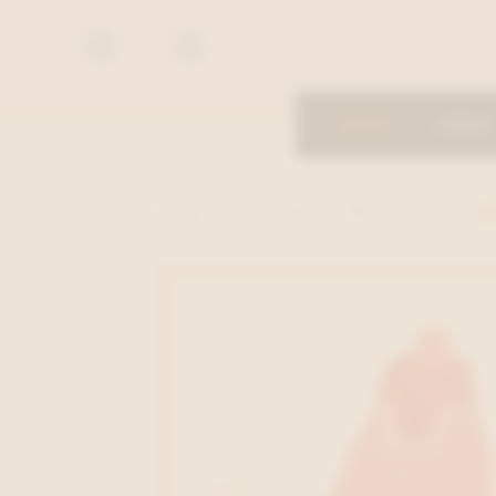
De
De
Proost
Proost
DAMES
HEREN
Home
Dames
Moccasin
Ils