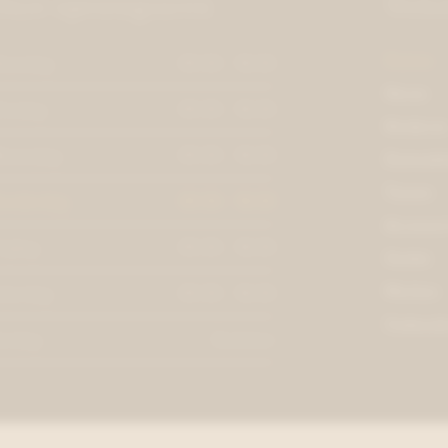
Onze openingsuren
Webs
Dames
aandag
09:30 - 18:30
Heren
insdag
09:30 - 18:30
Kindere
oensdag
09:30 - 18:30
Dameskl
Tassen
onderdag
09:30 - 18:30
Accessoi
rijdag
09:30 - 18:30
Outlet
Merken
aterdag
09:30 - 18:30
Cadeaub
ondag
Gesloten