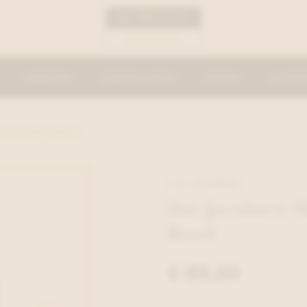
KINDEREN
DAMESKLEDING
TASSEN
ACCESS
e Jacobsen Moccasin...
ILSE JACOBSEN
Ilse Jacobsen 
Rood
€ 85,00