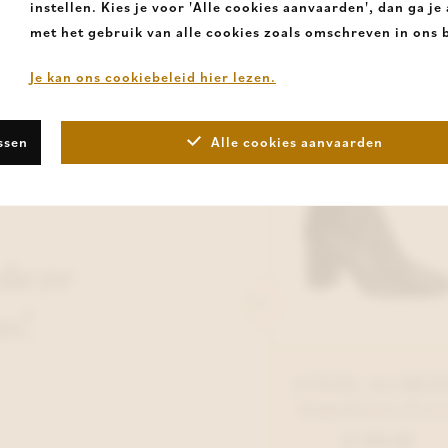
instellen. Kies je voor 'Alle cookies aanvaarden', dan ga j
met het gebruik van alle cookies zoals omschreven in ons b
Je kan ons cookiebeleid hier lezen.
ssen
Alle cookies aanvaarden
deze
s!
ANGEL ALARCON
ANGEL ALARC
Enkellaars Taupe
Enkellaars Zwar
€ 140,00
€ 140,00