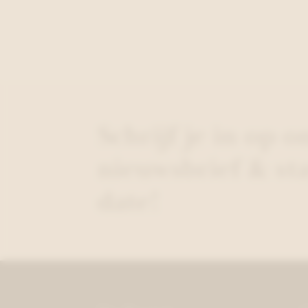
Schrijf je in op o
nieuwsbrief & sta
date!