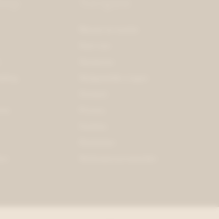
hop
Navigatie
Nieuws en events
Over ons
n
Vacatures
eding
Veelgestelde vragen
Contact
res
Privacy
Cookies
Disclaimer
on
Verkoopsvoorwaarden