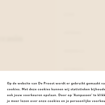
KLEUR
MATERIAAL
ccasin
BINNENZOOL
BUITENZOOL
Op de website van De Proost wordt er gebruikt gemaakt v
HAK
cookies. Met deze cookies kunnen wij statistieken bijhoud
ook jouw voorkeuren opslaan. Door op 'Aanpassen' te klik
je meer lezen over onze cookies en je persoonlijke voorke