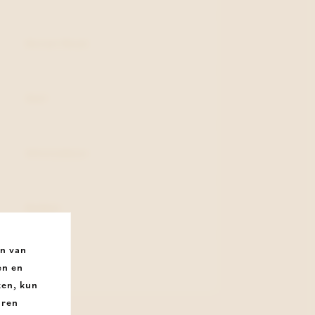
Koraal Rood
Stof
Uitneembaar
Rubber
an van
Plat
en en
ken, kun
uren