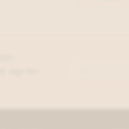
nze
y up-to-