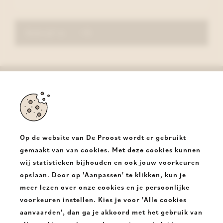
Schrijf in
De Proost
Halsesteenweg 350
9403 Neigem Ninove
Op de website van De Proost wordt er gebruikt
gemaakt van van cookies. Met deze cookies kunnen
T.
+32 54331682
wij statistieken bijhouden en ook jouw voorkeuren
E.
info@deproost.be
opslaan. Door op 'Aanpassen' te klikken, kun je
meer lezen over onze cookies en je persoonlijke
De
De
voorkeuren instellen. Kies je voor 'Alle cookies
Proost
Proost
aanvaarden', dan ga je akkoord met het gebruik van