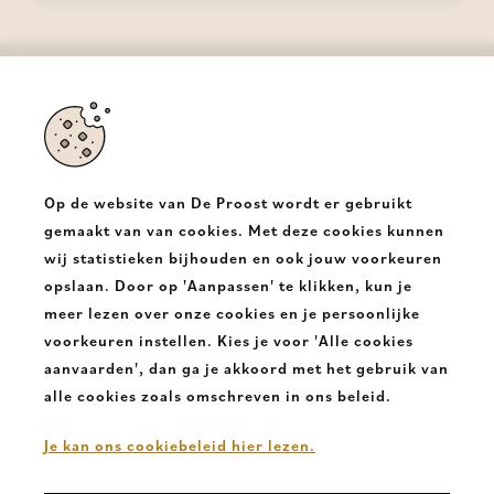
De Proost
Halsesteenweg 350
9403 Neigem Ninove
Op de website van De Proost wordt er gebruikt
T.
+32 54331682
gemaakt van van cookies. Met deze cookies kunnen
wij statistieken bijhouden en ook jouw voorkeuren
E.
info@deproost.be
opslaan. Door op 'Aanpassen' te klikken, kun je
meer lezen over onze cookies en je persoonlijke
De
De
voorkeuren instellen. Kies je voor 'Alle cookies
Proost
Proost
aanvaarden', dan ga je akkoord met het gebruik van
alle cookies zoals omschreven in ons beleid.
Copyright 2026. De Proost
Cookies
-
Disclaimer
-
Privacy
-
Verkoopsvoorwaarden
Je kan ons cookiebeleid hier lezen.