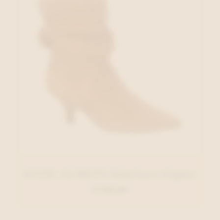
ANGEL ALARCON Enkellaars Cognac
€ 150,00