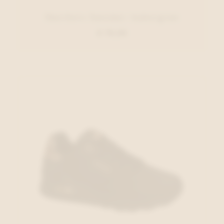
Skechers Sneaker Aubergine
€ 79,95