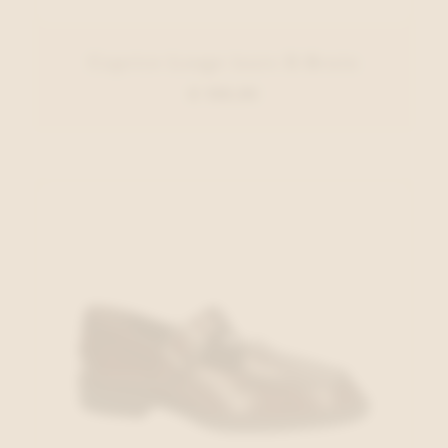
Caprice Lange laars D.Bruin
€ 159,95