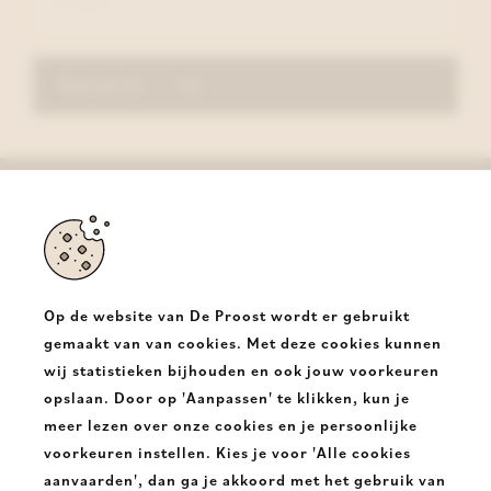
Schrijf in
De Proost
Halsesteenweg 350
9403 Neigem Ninove
Op de website van De Proost wordt er gebruikt
T.
+32 54331682
gemaakt van van cookies. Met deze cookies kunnen
wij statistieken bijhouden en ook jouw voorkeuren
E.
info@deproost.be
opslaan. Door op 'Aanpassen' te klikken, kun je
meer lezen over onze cookies en je persoonlijke
De
De
voorkeuren instellen. Kies je voor 'Alle cookies
Proost
Proost
aanvaarden', dan ga je akkoord met het gebruik van