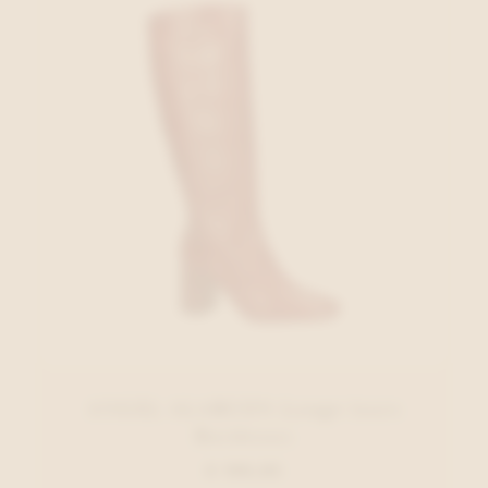
ANGEL ALARCON Lange laars
Bordeaux
€ 199,95