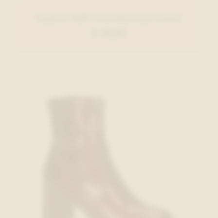
Cypres Soft Veterbottien Zwart
€ 110,00