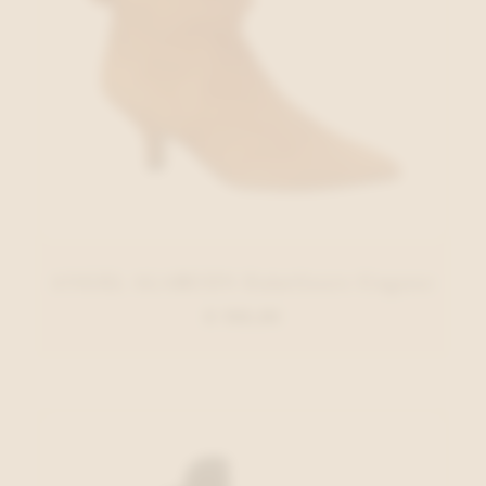
ANGEL ALARCON Enkellaars Cognac
€ 150,00