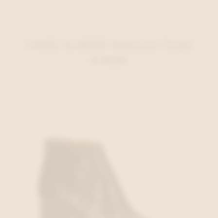
ANGEL ALARCON Enkellaars Taupe
€ 140,00