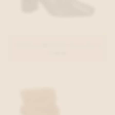
ANGEL ALARCON Enkellaars Zwart
€ 140,00