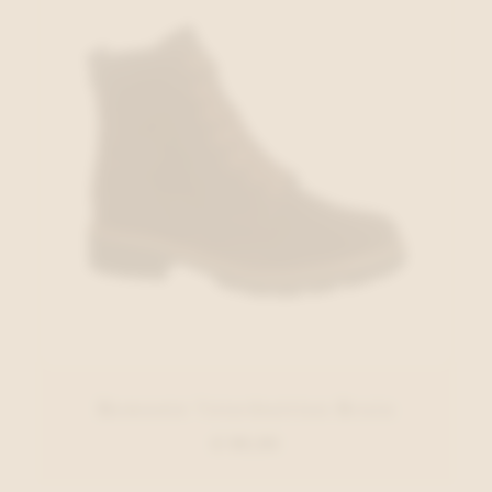
Remonte Veterbottien Bruin
€ 99,95