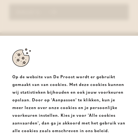
Schrijf in
De Proost
Halsesteenweg 350
9403 Neigem Ninove
Op de website van De Proost wordt er gebruikt
gemaakt van van cookies. Met deze cookies kunnen
T.
+32 54331682
wij statistieken bijhouden en ook jouw voorkeuren
E.
info@deproost.be
opslaan. Door op 'Aanpassen' te klikken, kun je
meer lezen over onze cookies en je persoonlijke
De
De
voorkeuren instellen. Kies je voor 'Alle cookies
Proost
Proost
aanvaarden', dan ga je akkoord met het gebruik van
alle cookies zoals omschreven in ons beleid.