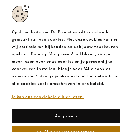
De Proost
Halsesteenweg 350
9403 Neigem Ninove
Op de website van De Proost wordt er gebruikt
T.
+32 54331682
gemaakt van van cookies. Met deze cookies kunnen
wij statistieken bijhouden en ook jouw voorkeuren
E.
info@deproost.be
opslaan. Door op 'Aanpassen' te klikken, kun je
meer lezen over onze cookies en je persoonlijke
De
De
voorkeuren instellen. Kies je voor 'Alle cookies
Proost
Proost
aanvaarden', dan ga je akkoord met het gebruik van
alle cookies zoals omschreven in ons beleid.
Copyright 2026. De Proost
Cookies
-
Disclaimer
-
Privacy
-
Verkoopsvoorwaarden
Je kan ons cookiebeleid hier lezen.
Aanpassen
Alle cookies aanvaarden