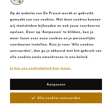
Halsesteenweg 350
9403 Neigem Ninove
Op de website van De Proost wordt er gebruikt
T.
+32 54331682
gemaakt van van cookies. Met deze cookies kunnen
wij statistieken bijhouden en ook jouw voorkeuren
E.
info@deproost.be
opslaan. Door op 'Aanpassen' te klikken, kun je
meer lezen over onze cookies en je persoonlijke
De
De
voorkeuren instellen. Kies je voor 'Alle cookies
Proost
Proost
aanvaarden', dan ga je akkoord met het gebruik van
alle cookies zoals omschreven in ons beleid.
Copyright 2026. De Proost
Cookies
-
Disclaimer
-
Privacy
-
Verkoopsvoorwaarden
Je kan ons cookiebeleid hier lezen.
Aanpassen
Alle cookies aanvaarden