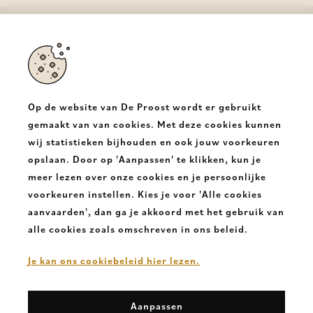
De Proost
Halsesteenweg 350
9403 Neigem Ninove
Op de website van De Proost wordt er gebruikt
T.
+32 54331682
gemaakt van van cookies. Met deze cookies kunnen
wij statistieken bijhouden en ook jouw voorkeuren
E.
info@deproost.be
opslaan. Door op 'Aanpassen' te klikken, kun je
meer lezen over onze cookies en je persoonlijke
De
De
voorkeuren instellen. Kies je voor 'Alle cookies
Proost
Proost
aanvaarden', dan ga je akkoord met het gebruik van
alle cookies zoals omschreven in ons beleid.
Copyright 2026. De Proost
Cookies
-
Disclaimer
-
Privacy
-
Verkoopsvoorwaarden
Je kan ons cookiebeleid hier lezen.
Aanpassen