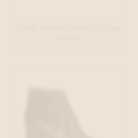
ANGEL ALARCON Enkellaars Taupe
€ 140,00