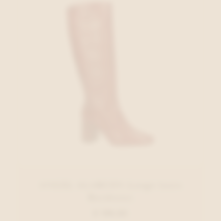
ANGEL ALARCON Lange laars
Bordeaux
€ 199,95