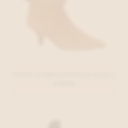
ANGEL ALARCON Enkellaars Cognac
€ 150,00