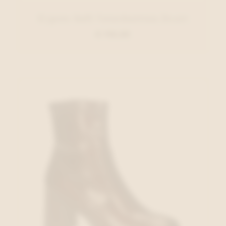
Cypres Soft Veterbottien Zwart
€ 110,00