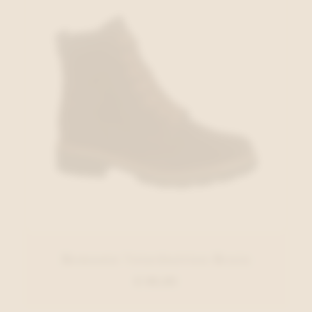
Remonte Veterbottien Bruin
€ 99,95