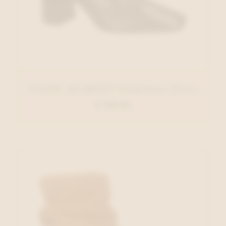
ANGEL ALARCON Enkellaars Zwart
€ 140,00