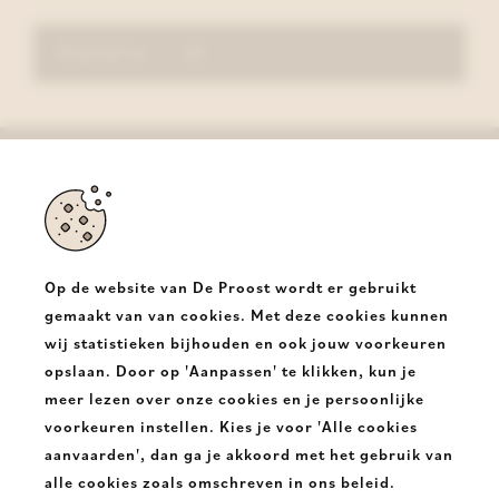
Schrijf in
De Proost
Halsesteenweg 350
9403 Neigem Ninove
Op de website van De Proost wordt er gebruikt
T.
+32 54331682
gemaakt van van cookies. Met deze cookies kunnen
wij statistieken bijhouden en ook jouw voorkeuren
E.
info@deproost.be
opslaan. Door op 'Aanpassen' te klikken, kun je
meer lezen over onze cookies en je persoonlijke
De
De
voorkeuren instellen. Kies je voor 'Alle cookies
Proost
Proost
aanvaarden', dan ga je akkoord met het gebruik van
alle cookies zoals omschreven in ons beleid.