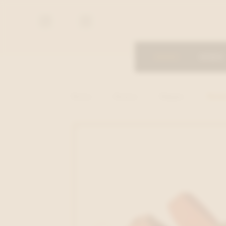
De
De
Proost
Proost
DAMES
HEREN
Home
Dames
Slipper
Rohde