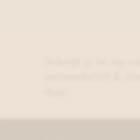
Schrijf je in op o
nieuwsbrief & sta
date!