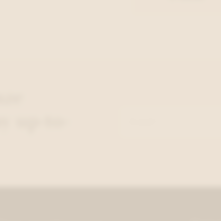
nze
y up-to-