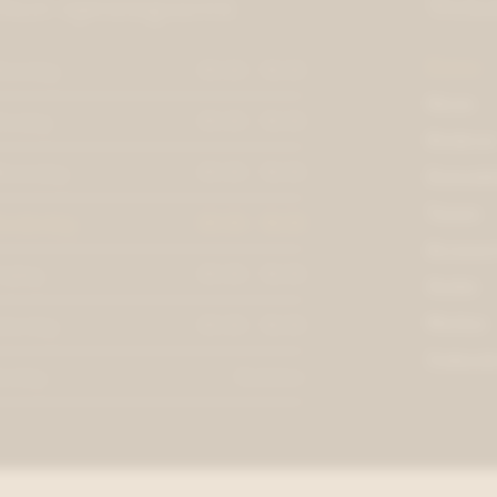
Onze openingsuren
Webs
Dames
aandag
09:30 - 18:30
Heren
insdag
09:30 - 18:30
Kindere
oensdag
09:30 - 18:30
Dameskl
Tassen
onderdag
09:30 - 18:30
Accessoi
rijdag
09:30 - 18:30
Outlet
Merken
aterdag
09:30 - 18:30
Cadeaub
ondag
Gesloten