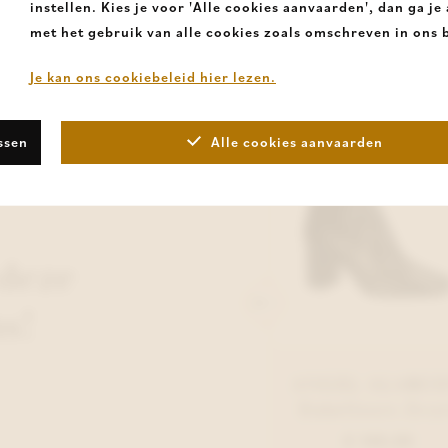
instellen. Kies je voor 'Alle cookies aanvaarden', dan ga j
met het gebruik van alle cookies zoals omschreven in ons b
Je kan ons cookiebeleid hier lezen.
ssen
Alle cookies aanvaarden
deze
s!
ANGEL ALARCON
ANGEL ALARC
Enkellaars Taupe
Enkellaars Zwar
€ 140,00
€ 140,00