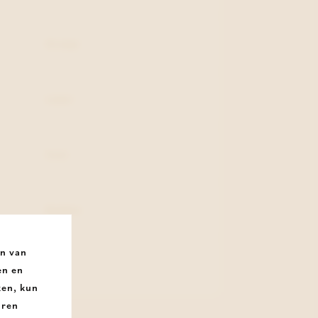
Oranje
Leder
Vast
Rubber
an van
Plat
en en
ken, kun
uren