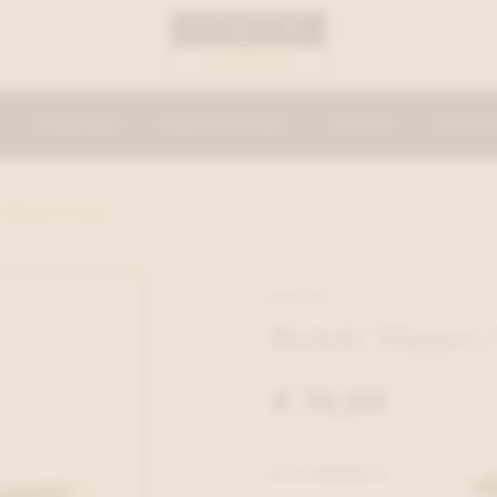
KINDEREN
DAMESKLEDING
TASSEN
ACCESS
 Slipper Oranje
ROHDE
Rohde Slipper
€ 75,00
BESCHIKBAAR IN