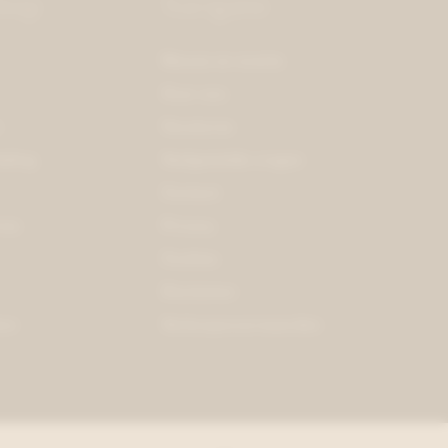
hop
Navigatie
Nieuws en events
Over ons
n
Vacatures
eding
Veelgestelde vragen
Contact
res
Privacy
Cookies
Disclaimer
on
Verkoopsvoorwaarden