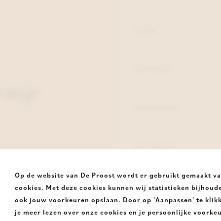
KLEUR
MATERIAAL
ranje
BINNENZOOL
BUITENZOOL
Op de website van De Proost wordt er gebruikt gemaakt v
HAK
cookies. Met deze cookies kunnen wij statistieken bijhoud
ook jouw voorkeuren opslaan. Door op 'Aanpassen' te klik
je meer lezen over onze cookies en je persoonlijke voorke