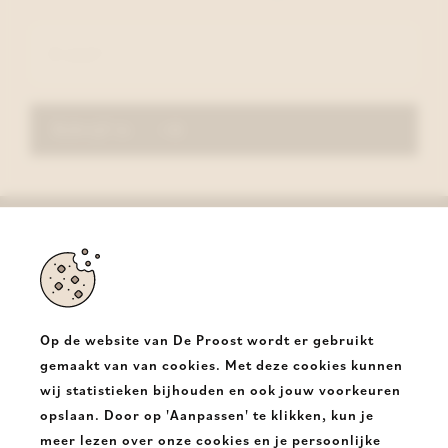
Schrijf in
De Proost
Halsesteenweg 350
9403 Neigem Ninove
Op de website van De Proost wordt er gebruikt
T.
+32 54331682
gemaakt van van cookies. Met deze cookies kunnen
wij statistieken bijhouden en ook jouw voorkeuren
E.
info@deproost.be
opslaan. Door op 'Aanpassen' te klikken, kun je
meer lezen over onze cookies en je persoonlijke