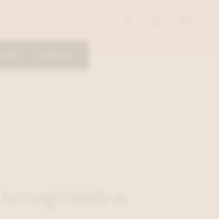
OIRES
MERKEN
 terugvinden