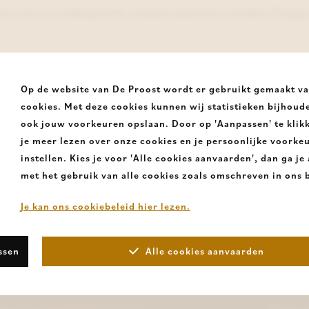
den voor uw zoekopdracht, probeer opnieuw te zoeken of begin
Op de website van De Proost wordt er gebruikt gemaakt v
cookies. Met deze cookies kunnen wij statistieken bijhoud
ook jouw voorkeuren opslaan. Door op 'Aanpassen' te klik
nze
je meer lezen over onze cookies en je persoonlijke voorke
y up-to-
instellen. Kies je voor 'Alle cookies aanvaarden', dan ga j
met het gebruik van alle cookies zoals omschreven in ons b
Je kan ons cookiebeleid hier lezen.
ssen
Alle cookies aanvaarden