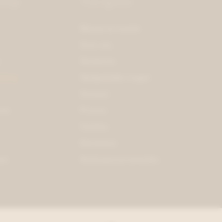
hop
Navigatie
Nieuws en events
Over ons
n
Vacatures
eding
Veelgestelde vragen
Contact
res
Privacy
Cookies
Disclaimer
on
Verkoopsvoorwaarden