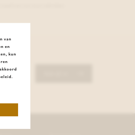
 vanaf een van onze rubrieken.
an van
en en
ken, kun
uren
e akkoord
Schrijf in
eleid.