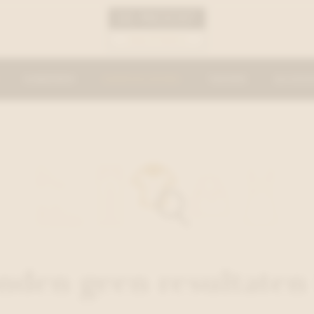
KINDEREN
DAMESKLEDING
TASSEN
ACCESS
onden geen resultaten