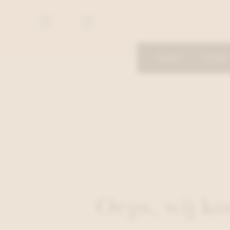
De
De
Proost
Proost
DAMES
HEREN
Oeps, wij k