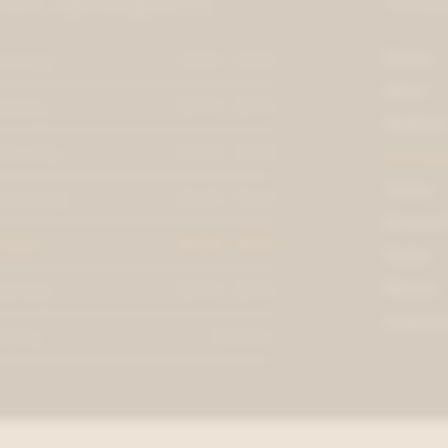
Onze openingsuren
Webs
Dames
aandag
09:30 - 18:30
Heren
insdag
09:30 - 18:30
Kindere
oensdag
09:30 - 18:30
Dameskl
Tassen
onderdag
09:30 - 18:30
Accessoi
rijdag
09:30 - 18:30
Outlet
Merken
aterdag
09:30 - 18:30
Cadeaub
ondag
Gesloten