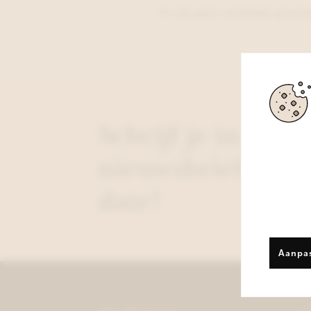
Er zijn geen resultaten gevon
Schrijf je in op o
nieuwsbrief & sta
date!
Aanpa