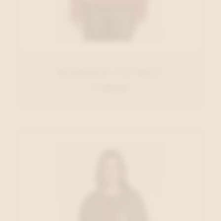
Rino&Pelle Vest Roest
€ 109,95