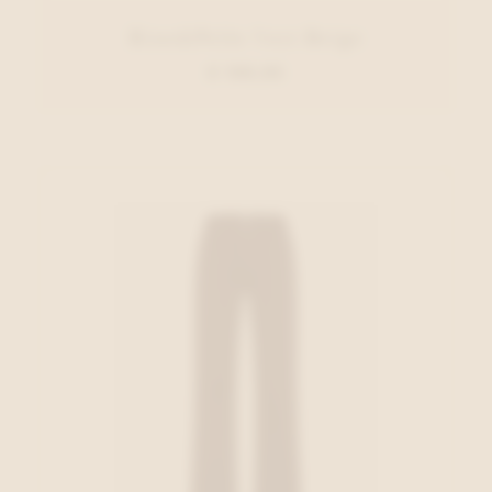
Rino&Pelle Vest Beige
€ 109,95