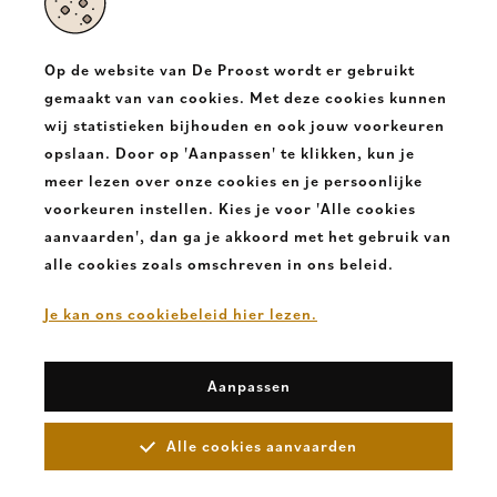
Halsesteenweg 350
9403 Neigem Ninove
Op de website van De Proost wordt er gebruikt
gemaakt van van cookies. Met deze cookies kunnen
T.
+32 54331682
wij statistieken bijhouden en ook jouw voorkeuren
E.
info@deproost.be
opslaan. Door op 'Aanpassen' te klikken, kun je
meer lezen over onze cookies en je persoonlijke
De
De
voorkeuren instellen. Kies je voor 'Alle cookies
Proost
Proost
aanvaarden', dan ga je akkoord met het gebruik van
alle cookies zoals omschreven in ons beleid.
Copyright 2026. De Proost
Cookies
-
Disclaimer
-
Privacy
-
Verkoopsvoorwaarden
Je kan ons cookiebeleid hier lezen.
Aanpassen
Alle cookies aanvaarden