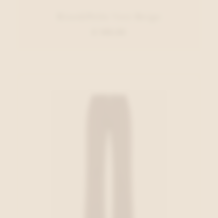
Rino&Pelle Vest Beige
€ 109,95