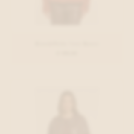
Rino&Pelle Vest Roest
€ 109,95