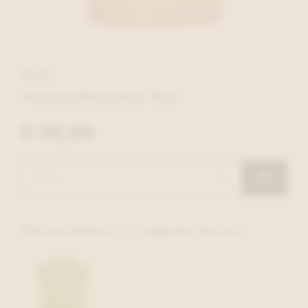
NÜMPH
Nümph Debardeur Roze
€ 99,99
Ook beschikbaar in volgende kleuren