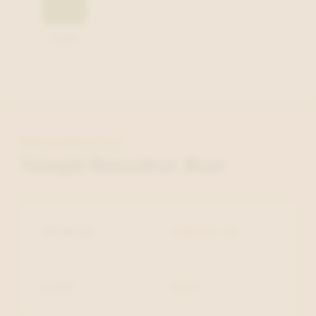
Groen
MEER INFORMATIE OVER
Nümph Debardeur Roze
ARTIKELNR.
706928-1-42
KLEUR
Roze