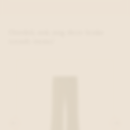
Ontdek ook nog deze leuke
trendy items!