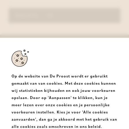
Schrijf in
De Proost
Halsesteenweg 350
9403 Neigem Ninove
Op de website van De Proost wordt er gebruikt
T.
+32 54331682
gemaakt van van cookies. Met deze cookies kunnen
wij statistieken bijhouden en ook jouw voorkeuren
E.
info@deproost.be
opslaan. Door op 'Aanpassen' te klikken, kun je
meer lezen over onze cookies en je persoonlijke
De
De
voorkeuren instellen. Kies je voor 'Alle cookies
Proost
Proost
aanvaarden', dan ga je akkoord met het gebruik van
alle cookies zoals omschreven in ons beleid.