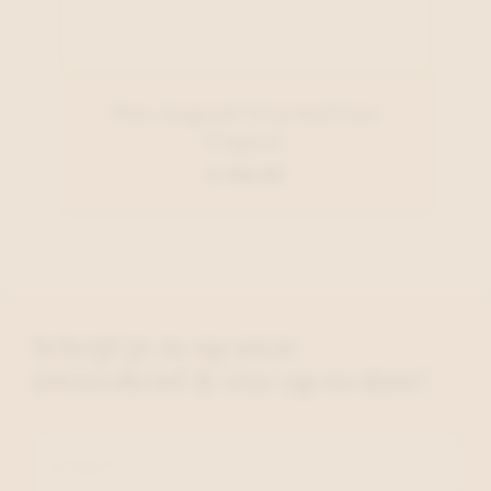
Pme Legend Veterbottien
Cognac
€ 149,99
Schrijf je in op onze
nieuwsbrief & stay up-to-date!