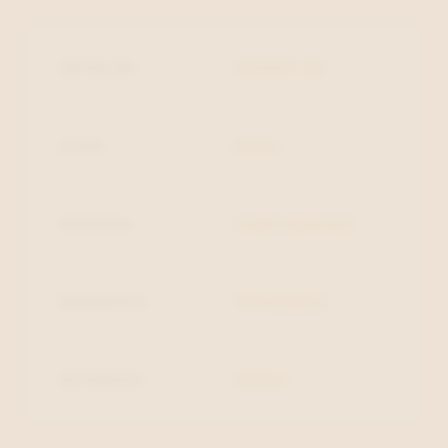
ARTIKELNR.
2390607-36
KLEUR
Blauw
MATERIAAL
Combi materiaal
BINNENZOOL
Uitneembaar
BUITENZOOL
Rubber