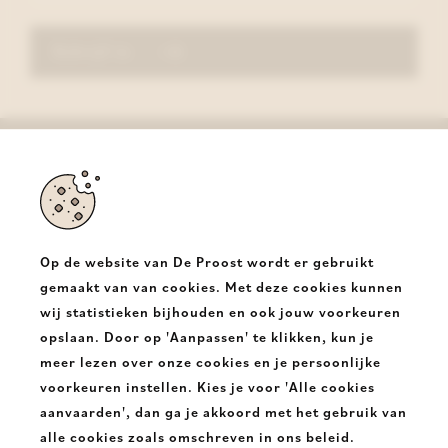
Schrijf in
De Proost
Halsesteenweg 350
9403 Neigem Ninove
Op de website van De Proost wordt er gebruikt
T.
+32 54331682
gemaakt van van cookies. Met deze cookies kunnen
wij statistieken bijhouden en ook jouw voorkeuren
E.
info@deproost.be
opslaan. Door op 'Aanpassen' te klikken, kun je
meer lezen over onze cookies en je persoonlijke
De
De
voorkeuren instellen. Kies je voor 'Alle cookies
Proost
Proost
aanvaarden', dan ga je akkoord met het gebruik van
alle cookies zoals omschreven in ons beleid.