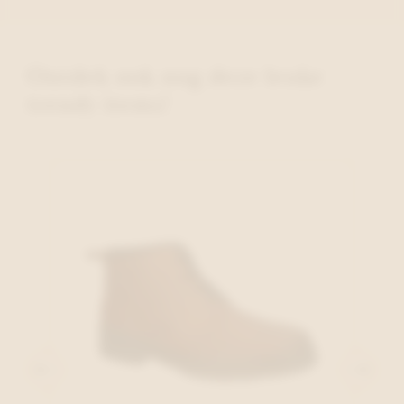
Ontdek ook nog deze leuke
trendy items!