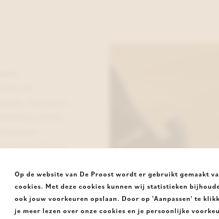
ekend
t om zijn
oenen. Het merk is
ndsdien een sterke
innovatieve
terialen. Of je nu
eakers, stijlvolle
Op de website van De Proost wordt er gebruikt gemaakt v
kechers biedt voor
cookies. Met deze cookies kunnen wij statistieken bijhoud
ook jouw voorkeuren opslaan. Door op 'Aanpassen' te klik
je meer lezen over onze cookies en je persoonlijke voorke