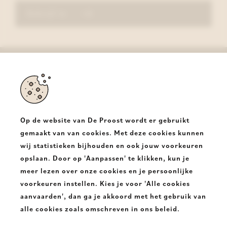
Schrijf in
De Proost
Halsesteenweg 350
9403 Neigem Ninove
Op de website van De Proost wordt er gebruikt
T.
+32 54331682
gemaakt van van cookies. Met deze cookies kunnen
wij statistieken bijhouden en ook jouw voorkeuren
E.
info@deproost.be
opslaan. Door op 'Aanpassen' te klikken, kun je
meer lezen over onze cookies en je persoonlijke
De
De
voorkeuren instellen. Kies je voor 'Alle cookies
Proost
Proost
aanvaarden', dan ga je akkoord met het gebruik van
alle cookies zoals omschreven in ons beleid.
Copyright 2026. De Proost