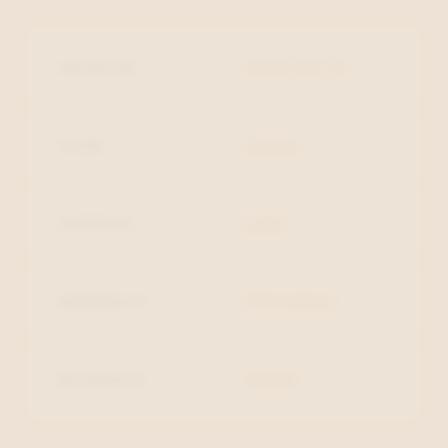
ARTIKELNR.
F0118-261-23
KLEUR
Cognac
MATERIAAL
Leder
BINNENZOOL
Uitneembaar
BUITENZOOL
Rubber