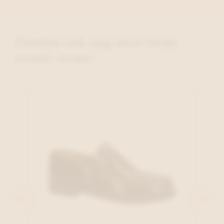
Ontdek ook nog deze leuke
trendy items!