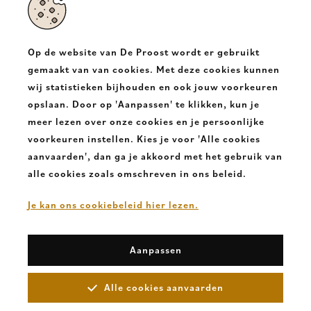
Halsesteenweg 350
9403 Neigem Ninove
Op de website van De Proost wordt er gebruikt
T.
+32 54331682
gemaakt van van cookies. Met deze cookies kunnen
wij statistieken bijhouden en ook jouw voorkeuren
E.
info@deproost.be
opslaan. Door op 'Aanpassen' te klikken, kun je
meer lezen over onze cookies en je persoonlijke
De
De
voorkeuren instellen. Kies je voor 'Alle cookies
Proost
Proost
aanvaarden', dan ga je akkoord met het gebruik van
alle cookies zoals omschreven in ons beleid.
Copyright 2026. De Proost
Cookies
-
Disclaimer
-
Privacy
-
Verkoopsvoorwaarden
Je kan ons cookiebeleid hier lezen.
Aanpassen
Alle cookies aanvaarden