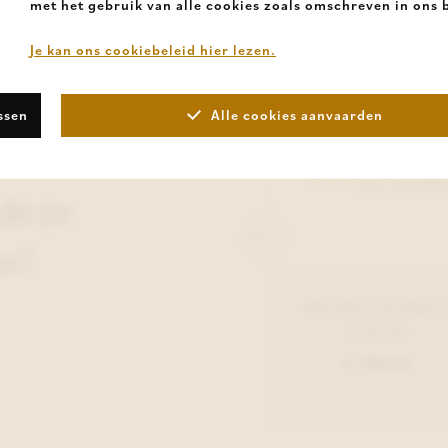
met het gebruik van alle cookies zoals omschreven in ons b
Je kan ons cookiebeleid hier lezen.
ssen
Alle cookies aanvaarden
deze
s!
Skechers
Solidus Sandaa
Veterbottien Taupe
L.Grijs
€ 89,95
€ 169,95