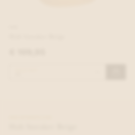
HUB
Hub Sneaker Beige
€ 109,95
KIES JE MAAT
MEER INFORMATIE OVER
Hub Sneaker Beige