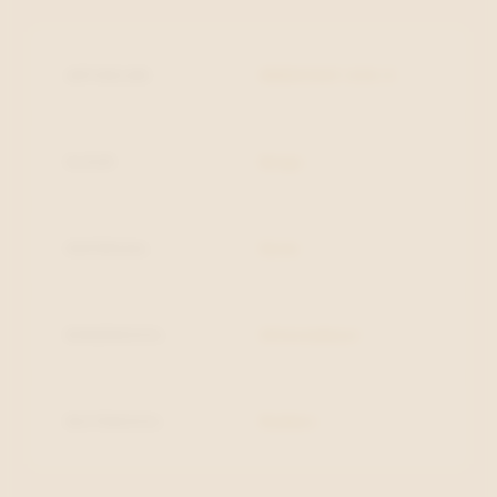
ARTIKELNR.
M8501S47-S10-3
KLEUR
Beige
MATERIAAL
Daim
BINNENZOOL
Uitneembaar
BUITENZOOL
Rubber