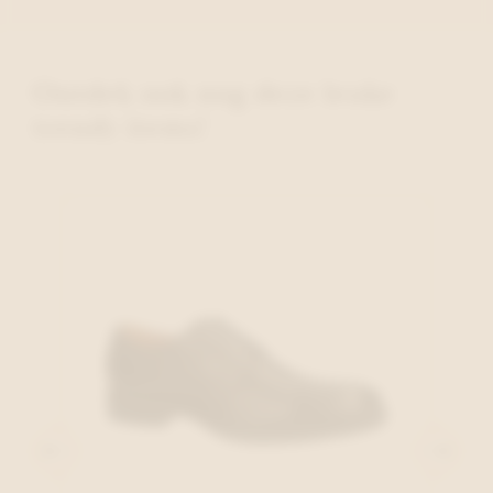
Ontdek ook nog deze leuke
trendy items!