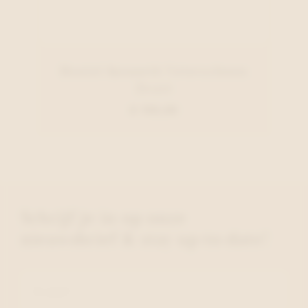
Daniel Kenneth Veterschoen
Zwart
€ 130,00
Schrijf je in op onze
nieuwsbrief & stay up-to-date!