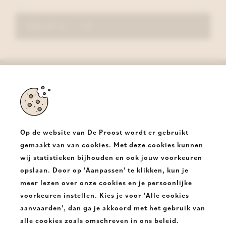
Schrijf in
De Proost
Halsesteenweg 350
9403 Neigem Ninove
Op de website van De Proost wordt er gebruikt
T.
+32 54331682
gemaakt van van cookies. Met deze cookies kunnen
wij statistieken bijhouden en ook jouw voorkeuren
E.
info@deproost.be
opslaan. Door op 'Aanpassen' te klikken, kun je
meer lezen over onze cookies en je persoonlijke
De
De
voorkeuren instellen. Kies je voor 'Alle cookies
Proost
Proost
aanvaarden', dan ga je akkoord met het gebruik van
alle cookies zoals omschreven in ons beleid.