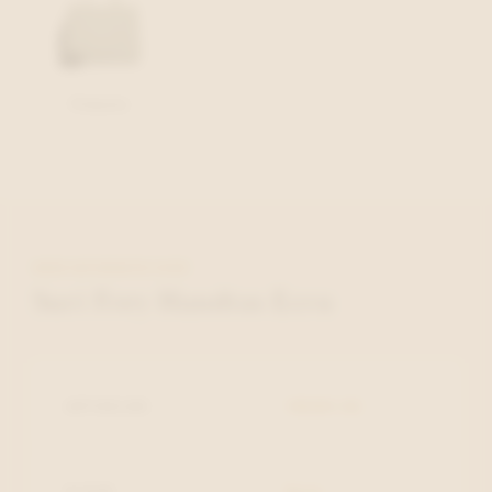
Pistache
MEER INFORMATIE OVER
Suri Frey Handtas Ecru
ARTIKELNR.
18260-02
KLEUR
Ecru