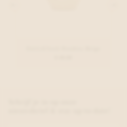
Emily&Noah Handtas Beige
€ 49,99
Schrijf je in op onze
nieuwsbrief & stay up-to-date!