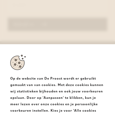
Schrijf in
De Proost
Halsesteenweg 350
9403 Neigem Ninove
Op de website van De Proost wordt er gebruikt
T.
+32 54331682
gemaakt van van cookies. Met deze cookies kunnen
wij statistieken bijhouden en ook jouw voorkeuren
E.
info@deproost.be
opslaan. Door op 'Aanpassen' te klikken, kun je
meer lezen over onze cookies en je persoonlijke
De
De
voorkeuren instellen. Kies je voor 'Alle cookies
Proost
Proost