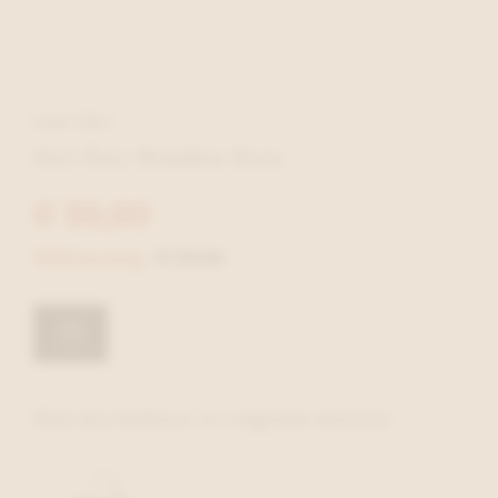
SURI FREY
Suri Frey Handtas Ecru
€ 30,00
50% korting
€ 59,99
Ook beschikbaar in volgende kleuren