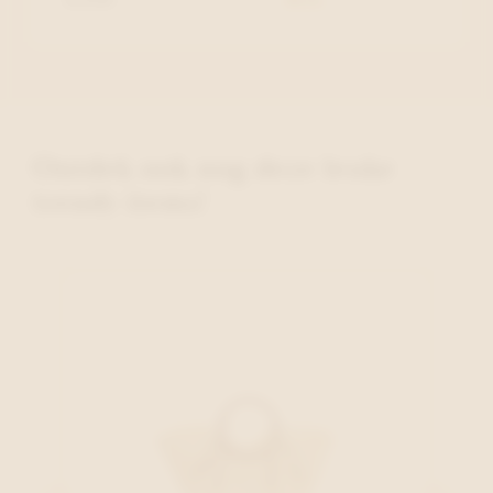
Ontdek ook nog deze leuke
trendy items!