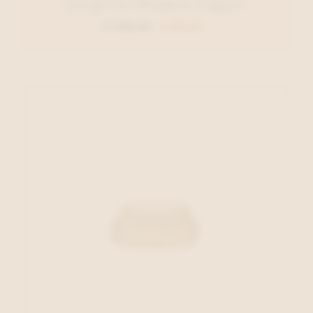
Liu Jo Acc Handtas Cognac
€ 149,95
€ 89,97