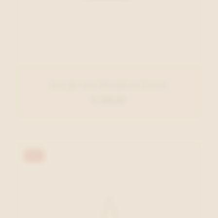
Liu Jo Acc Handtas Zwart
€ 109,95
40%