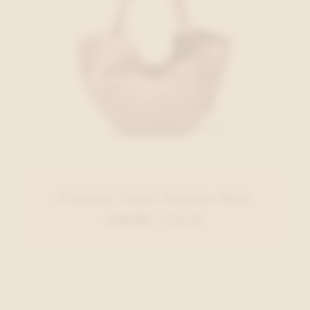
Woomen Vegan Handtas Roze
€ 89,00
€ 53,40