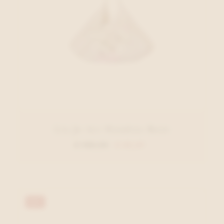
Liu Jo Acc Handtas Roze
€ 109,95
€ 65,97
40%