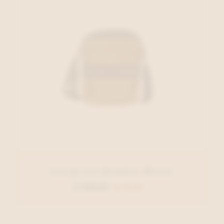
Liu Jo Acc Handtas Blauw
€ 129,95
€ 77,97