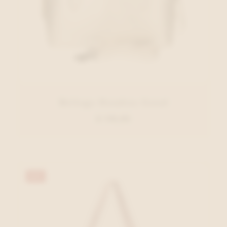
Belluga Handtas Goud
€ 119,95
40%