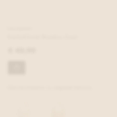
EMILY&NOAH
Emily&Noah Handtas Zand
€ 49,99
Ook beschikbaar in volgende kleuren