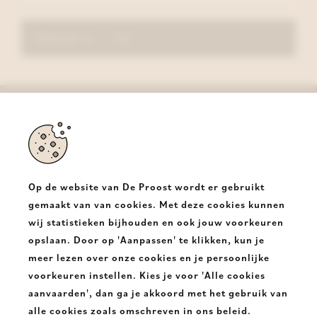
Schrijf in
De Proost
Halsesteenweg 350
9403 Neigem Ninove
Op de website van De Proost wordt er gebruikt
T.
+32 54331682
gemaakt van van cookies. Met deze cookies kunnen
wij statistieken bijhouden en ook jouw voorkeuren
E.
info@deproost.be
opslaan. Door op 'Aanpassen' te klikken, kun je
meer lezen over onze cookies en je persoonlijke
De
De
voorkeuren instellen. Kies je voor 'Alle cookies
Proost
Proost
aanvaarden', dan ga je akkoord met het gebruik van
alle cookies zoals omschreven in ons beleid.