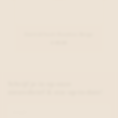
Emily&Noah Handtas Beige
€ 49,99
Schrijf je in op onze
nieuwsbrief & stay up-to-date!