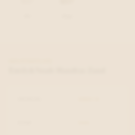
Wit
Beige
MEER INFORMATIE OVER
Emily&Noah Handtas Zand
ARTIKELNR.
65663-15
KLEUR
Zand