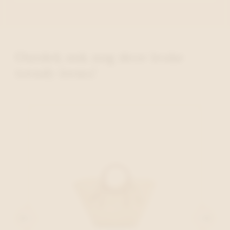
Ontdek ook nog deze leuke
trendy items!