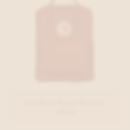
Fjall Raven Rugzak Bordeaux
€ 94,95