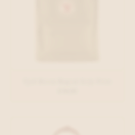
Fjall Raven Rugzak Grijs Print
€ 94,95