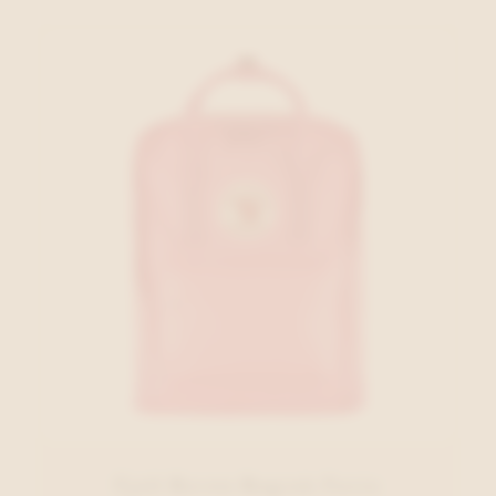
Fjall Raven Rugzak Fuxia