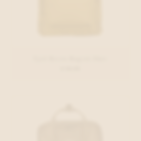
Fjall Raven Rugzak Oker
€ 94,95