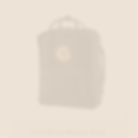
Fjall Raven Rugzak Zwart