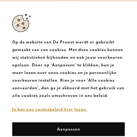
€ 94,95
Op de website van De Proost wordt er gebruikt
gemaakt van van cookies. Met deze cookies kunnen
wij statistieken bijhouden en ook jouw voorkeuren
opslaan. Door op 'Aanpassen' te klikken, kun je
Schrijf je in op onze
meer lezen over onze cookies en je persoonlijke
nieuwsbrief & stay up-to-date!
voorkeuren instellen. Kies je voor 'Alle cookies
aanvaarden', dan ga je akkoord met het gebruik van
alle cookies zoals omschreven in ons beleid.
Je kan ons cookiebeleid hier lezen.
Schrijf in
Aanpassen