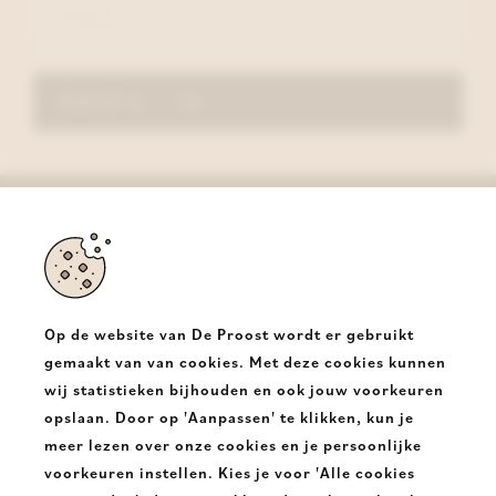
Schrijf in
De Proost
Halsesteenweg 350
9403 Neigem Ninove
Op de website van De Proost wordt er gebruikt
T.
+32 54331682
gemaakt van van cookies. Met deze cookies kunnen
wij statistieken bijhouden en ook jouw voorkeuren
E.
info@deproost.be
opslaan. Door op 'Aanpassen' te klikken, kun je
meer lezen over onze cookies en je persoonlijke
De
De
voorkeuren instellen. Kies je voor 'Alle cookies
Proost
Proost