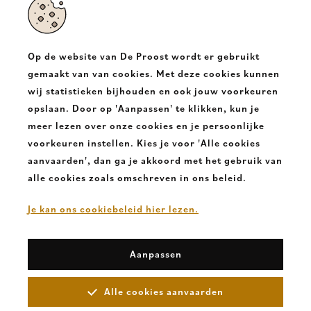
Op de website van De Proost wordt er gebruikt
gemaakt van van cookies. Met deze cookies kunnen
wij statistieken bijhouden en ook jouw voorkeuren
opslaan. Door op 'Aanpassen' te klikken, kun je
Barts Muts L.Bruin
meer lezen over onze cookies en je persoonlijke
voorkeuren instellen. Kies je voor 'Alle cookies
€ 29,99
aanvaarden', dan ga je akkoord met het gebruik van
alle cookies zoals omschreven in ons beleid.
Je kan ons cookiebeleid hier lezen.
Aanpassen
Alle cookies aanvaarden