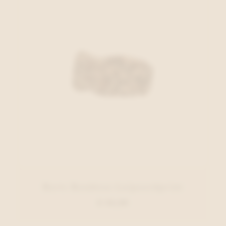
Barts Bandeau Luipaardprint
€ 34,99