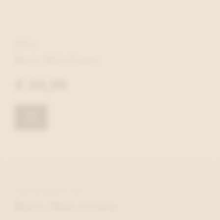
BARTS
Barts Muts Groen
€ 34,99
MEER INFORMATIE OVER
Barts Muts Groen