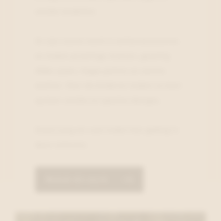
unieke modellen.
Ze zijn vooral sterk in winteraccesoires
en maken prachtige mutsen, gezellig
dikke sjaals, hippe petten en warme
wanten. Voor de kinderen maken ze keer
op keer unieke en speelse designs.
Zowel jong als oud vinden hun gading in
deze collectie.
Bekijk dit merk