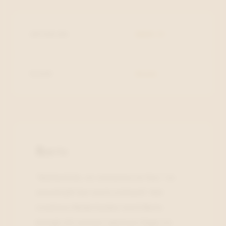
ARTIKELNR.
5653-11
KLEUR
Groen
Barts
"Authentiek, no-nonsense en fun," zo
omschrijft het merk zichtzelf. Het
creatieve Nederlandse merk Barts
brengt elk seizoen opnieuw hippe en