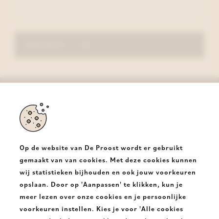
Schrijf in
De Proost
Halsesteenweg 350
9403 Neigem Ninove
Op de website van De Proost wordt er gebruikt
T.
+32 54331682
gemaakt van van cookies. Met deze cookies kunnen
wij statistieken bijhouden en ook jouw voorkeuren
E.
info@deproost.be
opslaan. Door op 'Aanpassen' te klikken, kun je
meer lezen over onze cookies en je persoonlijke
De
De
voorkeuren instellen. Kies je voor 'Alle cookies
Proost
Proost