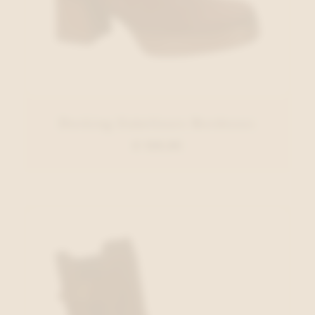
Dorking Enkellaars Bordeaux
€ 129,95