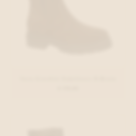
Nero Giardini Enkellaars D.Bruin
€ 179,95