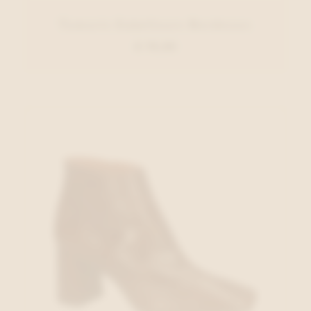
Tamaris Enkellaars Bordeaux
€ 79,95