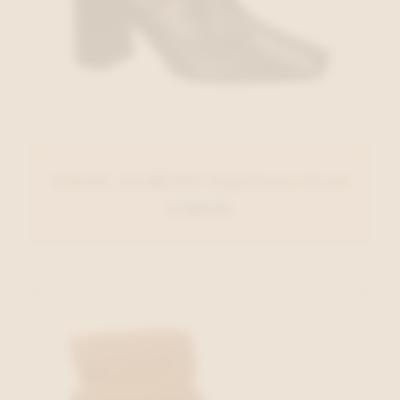
ANGEL ALARCON Enkellaars Zwart
€ 140,00