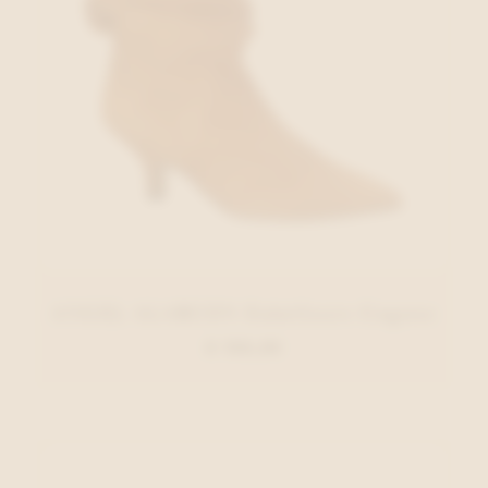
ANGEL ALARCON Enkellaars Cognac
€ 150,00