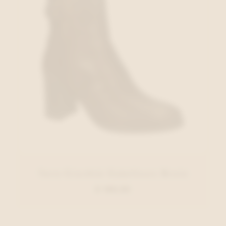
Nero Giardini Enkellaars Bruin
€ 169,95