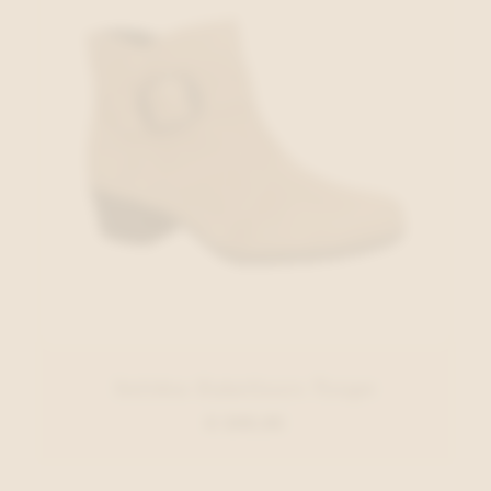
Solidus Enkellaars Taupe
€ 209,95