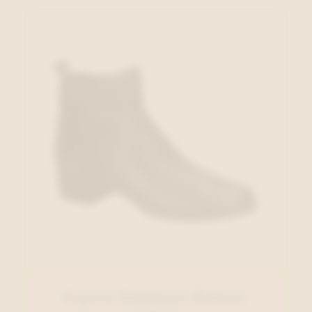
Caprice Enkellaars D.blauw