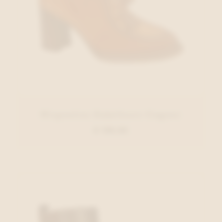
Hispanitas Enkellaars Cognac
€ 159,95