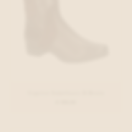
Caprice Enkellaars D.Bruin
€ 109,95