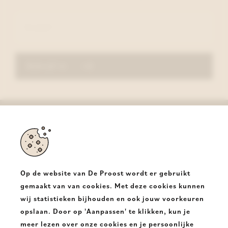
Schrijf in
De Proost
Halsesteenweg 350
9403 Neigem Ninove
Op de website van De Proost wordt er gebruikt
T.
+32 54331682
gemaakt van van cookies. Met deze cookies kunnen
wij statistieken bijhouden en ook jouw voorkeuren
E.
info@deproost.be
opslaan. Door op 'Aanpassen' te klikken, kun je
meer lezen over onze cookies en je persoonlijke