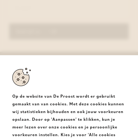
Schrijf in
De Proost
Halsesteenweg 350
9403 Neigem Ninove
Op de website van De Proost wordt er gebruikt
gemaakt van van cookies. Met deze cookies kunnen
T.
+32 54331682
wij statistieken bijhouden en ook jouw voorkeuren
E.
info@deproost.be
opslaan. Door op 'Aanpassen' te klikken, kun je
meer lezen over onze cookies en je persoonlijke
De
De
voorkeuren instellen. Kies je voor 'Alle cookies