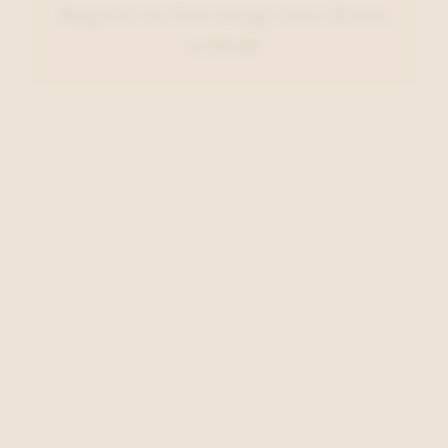
Regarde Le Ciel Lange laars Bruin
€ 170,00