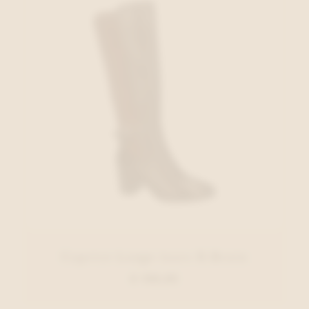
Caprice Lange laars D.Bruin
€ 159,95