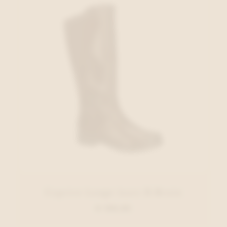
Caprice Lange laars D.Bruin
€ 159,95