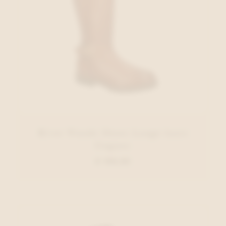
River Woods Shoes Lange laars
Cognac
€ 159,95